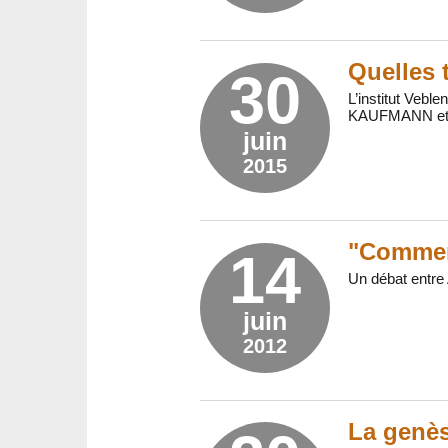
Quelles 
30
L’institut Vebl
KAUFMANN et Do
juin
2015
"Comment
14
Un débat entre 
juin
2012
La genè