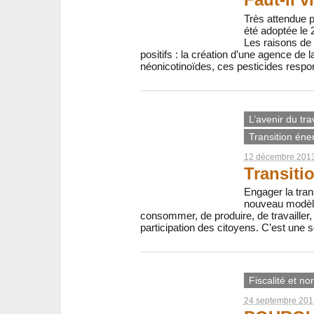
Très attendue p
été adoptée le 
Les raisons de
positifs : la création d’une agence de la
néonicotinoïdes, ces pesticides respon
L’avenir du trav
Transition éne
12 décembre 201
Transiti
Engager la tran
nouveau modèle
consommer, de produire, de travailler, 
participation des citoyens. C’est une s
Fiscalité et no
24 septembre 201