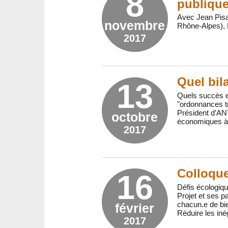
8
publique
Avec Jean Pisan
novembre
Rhône-Alpes), 
2017
Quel bil
13
Quels succès e
"ordonnances tr
Président d’AN
octobre
économiques à l
2017
Colloque
16
Défis écologiqu
Projet et ses p
chacun.e de bie
février
Réduire les inég
2017