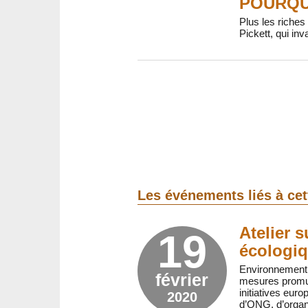
POURQU
Plus les riches
Pickett, qui inv
Les événements liés à ce
Atelier 
19
écologiq
Environnement, 
février
mesures promue
initiatives eur
2020
d’ONG, d’organ