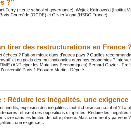
s ?"
i-Ferry (Hertie school of governance), Wojtek Kalinowski (Institut V
Boris Cournède (OCDE) et Olivier Vigna (HSBC France)
an tirer des restructurations en France 
t échecs ? Fait-on mieux dans d’autres pays ? Quelles recommandat
avail" et du poids des multinationales dans nos économies ? Interve
TIME (ANTIciper les Mutations Economiques) Bernard Gazier - Prof
’université Paris 1 Edouard Martin - Député...
 : Réduire les inégalités, une exigence
es inédits, explosion des inégalités : faut-il choisir son combat ? La
artenaires refusent ces oppositions simplistes. Réduire les inégalités
n vivre dans les limites de notre planète. Mais comment y parvenir ? C
alités : une exigence...