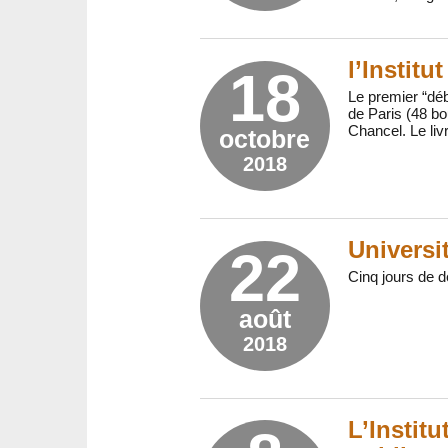
l’Institu
18
Le premier “déb
de Paris (48 bo
Chancel. Le livr
octobre
2018
Universi
22
Cinq jours de d
août
2018
L’Instit