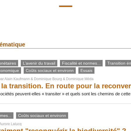
thématique
onétaires
L’avenir du travail
Fiscalité et normes...
Transition é
conomique
Coûts sociaux et environn
Essais
par
Alain Kaufmann
&
Dominique Bourg
&
Dominique Méda
 la transition. En route pour la reconv
ociétés peuvent-elles « transiter » et quels sont les chemins de cette 
rmes...
Coûts sociaux et environn
Aurore Lalucq
raiment "reconquérir la biodiversité" ?