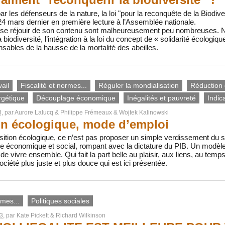
ar les défenseurs de la nature, la loi "pour la reconquête de la Biodiv
24 mars dernier en première lecture à l’Assemblée nationale.
 se réjouir de son contenu sont malheureusement peu nombreuses. N
 biodiversité, l’intégration à la loi du concept de « solidarité écologique
sables de la hausse de la mortalité des abeilles.
ail
Fiscalité et normes...
Réguler la mondialisation
Réduction 
rgétique
Découplage économique
Inégalités et pauvreté
Indic
3
, par
Aurore Lalucq
&
Philippe Frémeaux
&
Wojtek Kalinowski
on écologique, mode d’emploi
sition écologique, ce n’est pas proposer un simple verdissement du s
 économique et social, rompant avec la dictature du PIB. Un modèle
de vivre ensemble. Qui fait la part belle au plaisir, aux liens, au temp
ociété plus juste et plus douce qui est ici présentée.
rmes...
Politiques sociales
3
, par
Kate Pickett
&
Richard Wilkinson