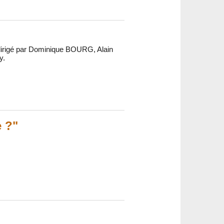
?" dirigé par Dominique BOURG, Alain
y.
e ?"