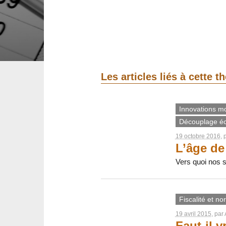
Les articles liés à cette 
Innovations m
Découplage é
19 octobre 2016
, 
L’âge de
Vers quoi nos s
Fiscalité et no
19 avril 2015
, par
Faut-il v