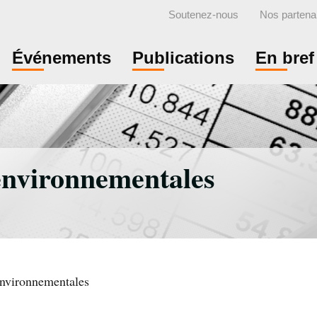
Soutenez-nous
Nos partena
Événements
Publications
En bref
 environnementales
environnementales