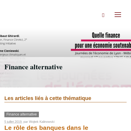
Accéder
directement
Rechercher
au
Toggl
contenu
naviga
Finance alternative
Les articles liés à cette thématique
Finance alternative
5 juillet 2019
, par
Wojtek Kalinowski
Le rôle des banques dans le