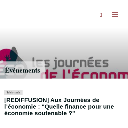
Accéder
directement
Rechercher
au
Toggl
contenu
naviga
Événements
Table-ronde
[REDIFFUSION] Aux Journées de
l’économie : "Quelle finance pour une
économie soutenable ?"