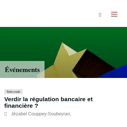
Accéder
directement
Rechercher
au
Toggl
contenu
naviga
Événements
Table-ronde
Verdir la régulation bancaire et
financière ?
Jézabel Couppey-Soubeyran
,