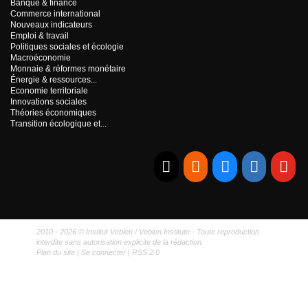
Banque & finance
Commerce international
Nouveaux indicateurs
Emploi & travail
Politiques sociales et écologie
Macroéconomie
Monnaie & réformes monétaire
Énergie & ressources...
Economie territoriale
Innovations sociales
Théories économiques
Transition écologique et...
E-mail
RSS
Bluesky
Linkedi
Yo
2010 - 2026 © Institut Veblen / Veblen Institute - Toute reproduction
interdite sans autorisation explicite de la rédaction.
Plan du site
|
Se connecter
|
RSS 2.0