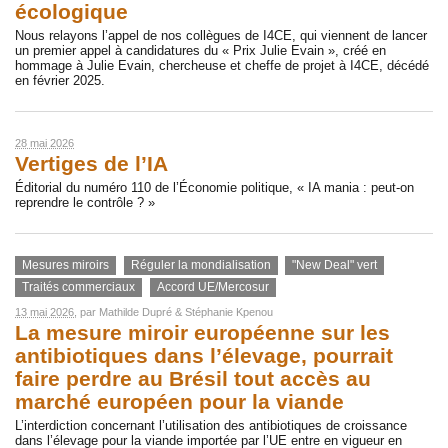
écologique
Nous relayons l’appel de nos collègues de I4CE, qui viennent de lancer
un premier appel à candidatures du « Prix Julie Evain », créé en
hommage à Julie Evain, chercheuse et cheffe de projet à I4CE, décédé
en février 2025.
28 mai 2026
Vertiges de l’IA
Éditorial du numéro 110 de l’Économie politique, « IA mania : peut-on
reprendre le contrôle ? »
Mesures miroirs
Réguler la mondialisation
"New Deal" vert
Traités commerciaux
Accord UE/Mercosur
13 mai 2026
, par
Mathilde Dupré
&
Stéphanie Kpenou
La mesure miroir européenne sur les
antibiotiques dans l’élevage, pourrait
faire perdre au Brésil tout accès au
marché européen pour la viande
L’interdiction concernant l’utilisation des antibiotiques de croissance
dans l’élevage pour la viande importée par l’UE entre en vigueur en