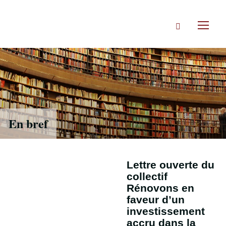
Accéder
directement
Rechercher
au
Toggl
contenu
naviga
En bref
Lettre ouverte du
collectif
Rénovons en
faveur d’un
investissement
accru dans la