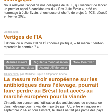
Nous relayons l’appel de nos collègues de I4CE, qui viennent de lancer
un premier appel à candidatures du « Prix Julie Evain », créé en
hommage à Julie Evain, chercheuse et cheffe de projet à I4CE, décédé
en février 2025.
28 mai 2026
Vertiges de l’IA
Éditorial du numéro 110 de l’Économie politique, « IA mania : peut-on
reprendre le contrôle ? »
Mesures miroirs
Réguler la mondialisation
"New Deal" vert
Traités commerciaux
Accord UE/Mercosur
13 mai 2026
, par
Mathilde Dupré
&
Stéphanie Kpenou
La mesure miroir européenne sur les
antibiotiques dans l’élevage, pourrait
faire perdre au Brésil tout accès au
marché européen pour la viande
L’interdiction concernant l’utilisation des antibiotiques de croissance
dans l’élevage pour la viande importée par l’UE entre en vigueur en
septembre 2026 et pour l’instant, le Brésil ne fait pas partie des pays