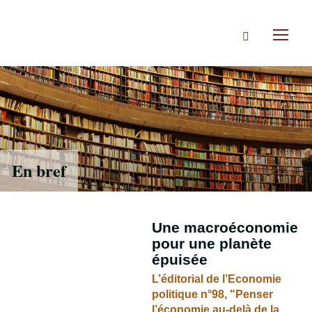
Accéder
directement
Rechercher
au
Toggl
contenu
naviga
En bref
Une macroéconomie
pour une planète
épuisée
L’éditorial de l’Economie
politique n°98, "Penser
l’économie au-delà de la