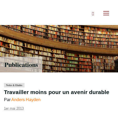
Accéder
directement
Rechercher
au
Toggl
contenu
naviga
Publications
Notes & Etudes
Travailler moins pour un avenir durable
Par
Anders Hayden
1er mai 2013