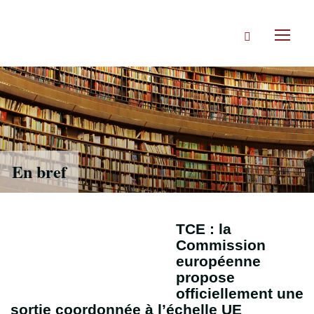
Accéder
directement
Rechercher
au
Toggl
contenu
naviga
En bref
TCE : la
Commission
européenne
propose
officiellement une
sortie coordonnée à l’échelle UE