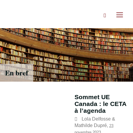
Accéder
directement
Rechercher
au
Toggl
contenu
naviga
En bref
Sommet UE
Canada : le CETA
à l’agenda
Lola Delfosse
&
Mathilde Dupré
,
23
novembre 2023