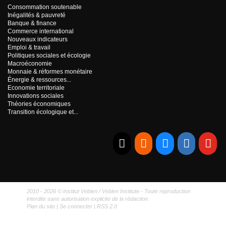
Consommation soutenable
Inégalités & pauvreté
Banque & finance
Commerce international
Nouveaux indicateurs
Emploi & travail
Politiques sociales et écologie
Macroéconomie
Monnaie & réformes monétaire
Énergie & ressources...
Economie territoriale
Innovations sociales
Théories économiques
Transition écologique et...
E-mail
RSS
Bluesky
Linkedi
Yo
2010 - 2026 © Institut Veblen / Veblen Institute - Toute reproduction
interdite sans autorisation explicite de la rédaction.
Plan du site
|
Se connecter
|
RSS 2.0