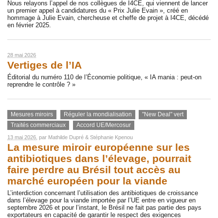
Nous relayons l’appel de nos collègues de I4CE, qui viennent de lancer
un premier appel à candidatures du « Prix Julie Evain », créé en
hommage à Julie Evain, chercheuse et cheffe de projet à I4CE, décédé
en février 2025.
28 mai 2026
Vertiges de l’IA
Éditorial du numéro 110 de l’Économie politique, « IA mania : peut-on
reprendre le contrôle ? »
Mesures miroirs
Réguler la mondialisation
"New Deal" vert
Traités commerciaux
Accord UE/Mercosur
13 mai 2026
, par
Mathilde Dupré
&
Stéphanie Kpenou
La mesure miroir européenne sur les
antibiotiques dans l’élevage, pourrait
faire perdre au Brésil tout accès au
marché européen pour la viande
L’interdiction concernant l’utilisation des antibiotiques de croissance
dans l’élevage pour la viande importée par l’UE entre en vigueur en
septembre 2026 et pour l’instant, le Brésil ne fait pas partie des pays
exportateurs en capacité de garantir le respect des exigences