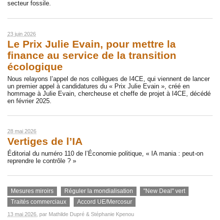
secteur fossile.
23 juin 2026
Le Prix Julie Evain, pour mettre la
finance au service de la transition
écologique
Nous relayons l’appel de nos collègues de I4CE, qui viennent de lancer
un premier appel à candidatures du « Prix Julie Evain », créé en
hommage à Julie Evain, chercheuse et cheffe de projet à I4CE, décédé
en février 2025.
28 mai 2026
Vertiges de l’IA
Éditorial du numéro 110 de l’Économie politique, « IA mania : peut-on
reprendre le contrôle ? »
Mesures miroirs
Réguler la mondialisation
"New Deal" vert
Traités commerciaux
Accord UE/Mercosur
13 mai 2026
, par
Mathilde Dupré
&
Stéphanie Kpenou