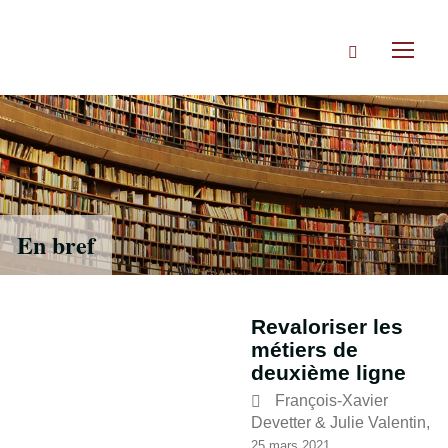
Accéder
directement
Rechercher
au
Toggl
contenu
naviga
En bref
Revaloriser les
métiers de
deuxième ligne
François-Xavier
Devetter
&
Julie Valentin
,
25 mars 2021