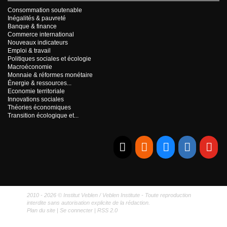
Consommation soutenable
Inégalités & pauvreté
Banque & finance
Commerce international
Nouveaux indicateurs
Emploi & travail
Politiques sociales et écologie
Macroéconomie
Monnaie & réformes monétaire
Énergie & ressources...
Economie territoriale
Innovations sociales
Théories économiques
Transition écologique et...
E-mail
RSS
Bluesky
Linkedi
Yo
2010 - 2026 © Institut Veblen / Veblen Institute - Toute reproduction
interdite sans autorisation explicite de la rédaction.
Plan du site
|
Se connecter
|
RSS 2.0