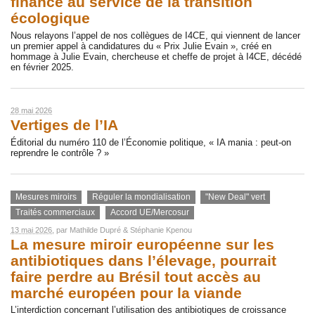
finance au service de la transition
écologique
Nous relayons l’appel de nos collègues de I4CE, qui viennent de lancer
un premier appel à candidatures du « Prix Julie Evain », créé en
hommage à Julie Evain, chercheuse et cheffe de projet à I4CE, décédé
en février 2025.
28 mai 2026
Vertiges de l’IA
Éditorial du numéro 110 de l’Économie politique, « IA mania : peut-on
reprendre le contrôle ? »
Mesures miroirs
Réguler la mondialisation
"New Deal" vert
Traités commerciaux
Accord UE/Mercosur
13 mai 2026
, par
Mathilde Dupré
&
Stéphanie Kpenou
La mesure miroir européenne sur les
antibiotiques dans l’élevage, pourrait
faire perdre au Brésil tout accès au
marché européen pour la viande
L’interdiction concernant l’utilisation des antibiotiques de croissance