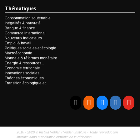
Thématiques
Consommation soutenable
Inégalités & pauvreté
Banque & finance
Commerce international
Nouveaux indicateurs
Emploi & travail
Politiques sociales et écologie
Macroéconomie
Monnaie & réformes monétaire
Énergie & ressources...
Economie territoriale
Innovations sociales
Théories économiques
Transition écologique et...
E-mail
RSS
Bluesky
Linkedi
Yo
2010 - 2026 © Institut Veblen / Veblen Institute - Toute reproduction
interdite sans autorisation explicite de la rédaction.