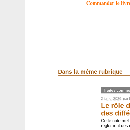
Commander le livr
Dans la même rubrique
Traités comme
2 juillet 2026
, par
Le rôle 
des diff
Cette note met
règlement des d