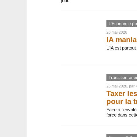
jour.
L’Economie pol
26 mai 2026
IA mania
L’IA est partou
Transition éne
26 mai 2026
, par
Taxer le
pour la t
Face à l’envolé
force dans cett