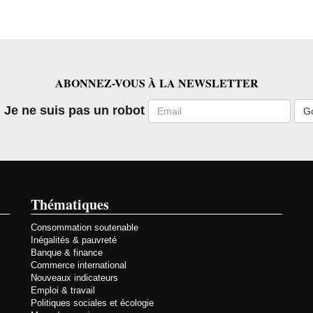
ABONNEZ-VOUS À LA NEWSLETTER
Email
Je ne suis pas un robot
Thématiques
Consommation soutenable
Inégalités & pauvreté
Banque & finance
Commerce international
Nouveaux indicateurs
Emploi & travail
Politiques sociales et écologie