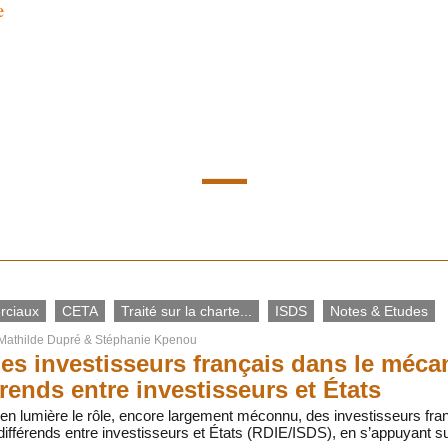
e
rciaux
CETA
Traité sur la charte...
ISDS
Notes & Etudes
Mathilde Dupré
&
Stéphanie Kpenou
des investisseurs français dans le méc
érends entre investisseurs et États
 en lumière le rôle, encore largement méconnu, des investisseurs fr
ifférends entre investisseurs et États (RDIE/ISDS), en s’appuyant s