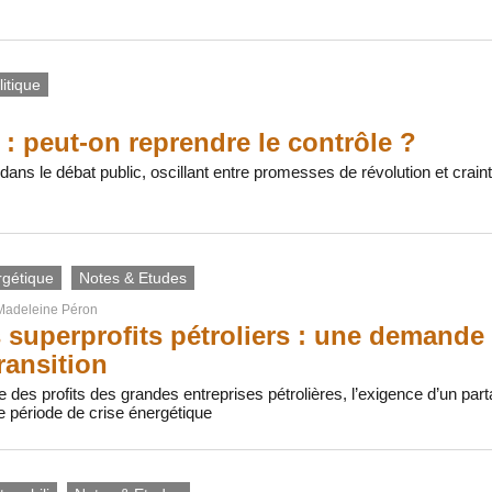
itique
 : peut-on reprendre le contrôle ?
t dans le débat public, oscillant entre promesses de révolution et crai
rgétique
Notes & Etudes
Madeleine Péron
s superprofits pétroliers : une demande d
ransition
e des profits des grandes entreprises pétrolières, l’exigence d’un part
e période de crise énergétique