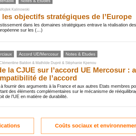
enabili
Notes & Etudes
Wojtek Kalinowski
 les objectifs stratégiques de l’Europe
estissement dans les domaines stratégiques entrave la réalisation des ob
uropéenne sur les (…)
rciaux
Accord UE/Mercosur
Notes & Etudes
Clémentine Baldon
&
Mathilde Dupré
&
Stéphanie Kpenou
de la CJUE sur l’accord UE Mercosur : 
mpatibilité de l’accord
 à fournir des arguments à la France et aux autres Etats membres po
ant des éléments complémentaires sur le mécanisme de rééquilibrage 
oit de l’UE en matière de durabilité.
ications
Coûts sociaux et environneme