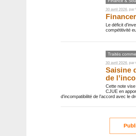
Finance & Sout
30 avril 2026
, par
Financer
Le déficit d’inv
compétitivité e
Traités comme
30 avril 2026
, par
Saisine 
de l’inco
Cette note vise
CJUE en apport
d’incompatibilité de l’accord avec le dr
Publ