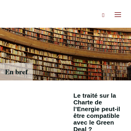
Accéder
directement
Rechercher
au
Toggl
contenu
naviga
En bref
Le traité sur la
Charte de
l’Energie peut-il
être compatible
avec le Green
Deal ?