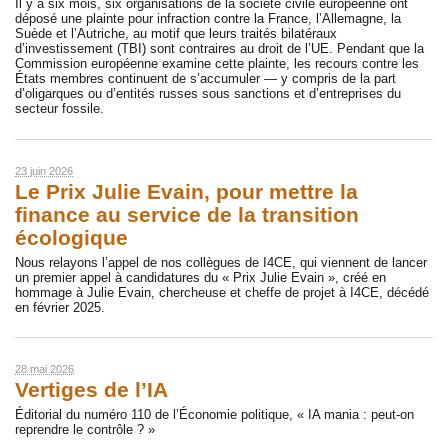
Il y a six mois, six organisations de la société civile européenne ont
déposé une plainte pour infraction contre la France, l’Allemagne, la
Suède et l’Autriche, au motif que leurs traités bilatéraux
d’investissement (TBI) sont contraires au droit de l’UE. Pendant que la
Commission européenne examine cette plainte, les recours contre les
États membres continuent de s’accumuler — y compris de la part
d’oligarques ou d’entités russes sous sanctions et d’entreprises du
secteur fossile.
23 juin 2026
Le Prix Julie Evain, pour mettre la
finance au service de la transition
écologique
Nous relayons l’appel de nos collègues de I4CE, qui viennent de lancer
un premier appel à candidatures du « Prix Julie Evain », créé en
hommage à Julie Evain, chercheuse et cheffe de projet à I4CE, décédé
en février 2025.
28 mai 2026
Vertiges de l’IA
Éditorial du numéro 110 de l’Économie politique, « IA mania : peut-on
reprendre le contrôle ? »