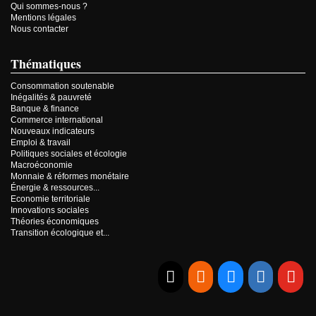
Qui sommes-nous ?
Mentions légales
Nous contacter
Thématiques
Consommation soutenable
Inégalités & pauvreté
Banque & finance
Commerce international
Nouveaux indicateurs
Emploi & travail
Politiques sociales et écologie
Macroéconomie
Monnaie & réformes monétaire
Énergie & ressources...
Economie territoriale
Innovations sociales
Théories économiques
Transition écologique et...
E-mail
RSS
Bluesky
Linkedi
Yo