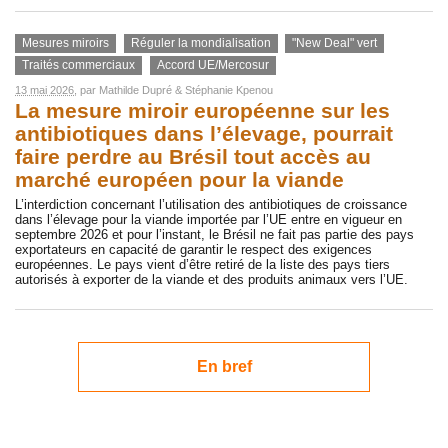
Mesures miroirs
Réguler la mondialisation
"New Deal" vert
Traités commerciaux
Accord UE/Mercosur
13 mai 2026
, par
Mathilde Dupré
&
Stéphanie Kpenou
La mesure miroir européenne sur les
antibiotiques dans l’élevage, pourrait
faire perdre au Brésil tout accès au
marché européen pour la viande
L’interdiction concernant l’utilisation des antibiotiques de croissance
dans l’élevage pour la viande importée par l’UE entre en vigueur en
septembre 2026 et pour l’instant, le Brésil ne fait pas partie des pays
exportateurs en capacité de garantir le respect des exigences
européennes. Le pays vient d’être retiré de la liste des pays tiers
autorisés à exporter de la viande et des produits animaux vers l’UE.
En bref