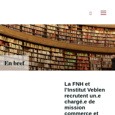
Accéder
directement
Rechercher
au
Toggl
contenu
naviga
En bref
La FNH et
l’Institut Veblen
recrutent un.e
chargé.e de
mission
commerce et