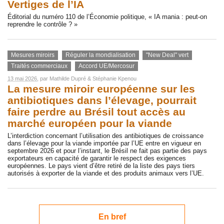
Vertiges de l’IA
Éditorial du numéro 110 de l’Économie politique, « IA mania : peut-on
reprendre le contrôle ? »
Mesures miroirs
Réguler la mondialisation
"New Deal" vert
Traités commerciaux
Accord UE/Mercosur
13 mai 2026
, par
Mathilde Dupré
&
Stéphanie Kpenou
La mesure miroir européenne sur les
antibiotiques dans l’élevage, pourrait
faire perdre au Brésil tout accès au
marché européen pour la viande
L’interdiction concernant l’utilisation des antibiotiques de croissance
dans l’élevage pour la viande importée par l’UE entre en vigueur en
septembre 2026 et pour l’instant, le Brésil ne fait pas partie des pays
exportateurs en capacité de garantir le respect des exigences
européennes. Le pays vient d’être retiré de la liste des pays tiers
autorisés à exporter de la viande et des produits animaux vers l’UE.
En bref