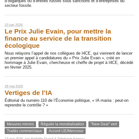
d’oligarques ou d’entités russes sous sanctions et d’entreprises du
secteur fossile.
23 juin 2026
Le Prix Julie Evain, pour mettre la
finance au service de la transition
écologique
Nous relayons l’appel de nos collègues de I4CE, qui viennent de lancer
un premier appel à candidatures du « Prix Julie Evain », créé en
hommage à Julie Evain, chercheuse et cheffe de projet à I4CE, décédé
en février 2025.
28 mai 2026
Vertiges de l’IA
Éditorial du numéro 110 de l’Économie politique, « IA mania : peut-on
reprendre le contrôle ? »
Mesures miroirs
Réguler la mondialisation
"New Deal" vert
Traités commerciaux
Accord UE/Mercosur
13 mai 2026
, par
Mathilde Dupré
&
Stéphanie Kpenou