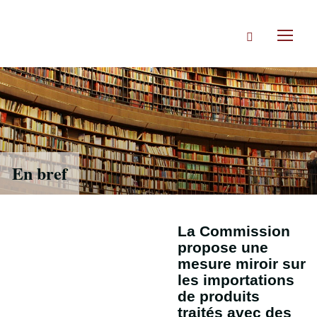
Accéder
directement
Rechercher
au
Toggl
contenu
naviga
En bref
La Commission
propose une
mesure miroir sur
les importations
de produits
traités avec des