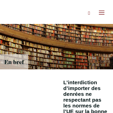
Accéder
directement
Rechercher
au
Toggl
contenu
naviga
En bref
L’interdiction
d’importer des
denrées ne
respectant pas
les normes de
l’UE sur la bonne