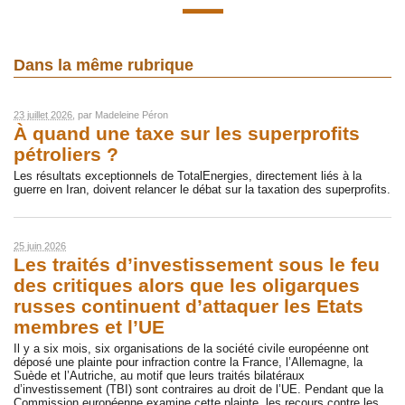
Dans la même rubrique
23 juillet 2026
, par
Madeleine Péron
À quand une taxe sur les superprofits
pétroliers ?
Les résultats exceptionnels de TotalEnergies, directement liés à la
guerre en Iran, doivent relancer le débat sur la taxation des superprofits.
25 juin 2026
Les traités d’investissement sous le feu
des critiques alors que les oligarques
russes continuent d’attaquer les Etats
membres et l’UE
Il y a six mois, six organisations de la société civile européenne ont
déposé une plainte pour infraction contre la France, l’Allemagne, la
Suède et l’Autriche, au motif que leurs traités bilatéraux
d’investissement (TBI) sont contraires au droit de l’UE. Pendant que la
Commission européenne examine cette plainte, les recours contre les