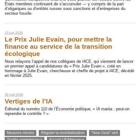
États membres continuent de s’accumuler — y compris de la part
d’oligarques ou d’entités russes sous sanctions et d’entreprises du
secteur fossile.
23 juin 2026
Le Prix Julie Evain, pour mettre la
finance au service de la transition
écologique
Nous relayons l’appel de nos collègues de I4CE, qui viennent de lancer
un premier appel à candidatures du « Prix Julie Evain », créé en
hommage à Julie Evain, chercheuse et cheffe de projet à I4CE, décédé
en février 2025.
28 mai 2026
Vertiges de l’IA
Éditorial du numéro 110 de l’Économie politique, « IA mania : peut-on
reprendre le contrôle ? »
Mesures miroirs
Réguler la mondialisation
"New Deal" vert
Traités commerciaux
Accord UE/Mercosur