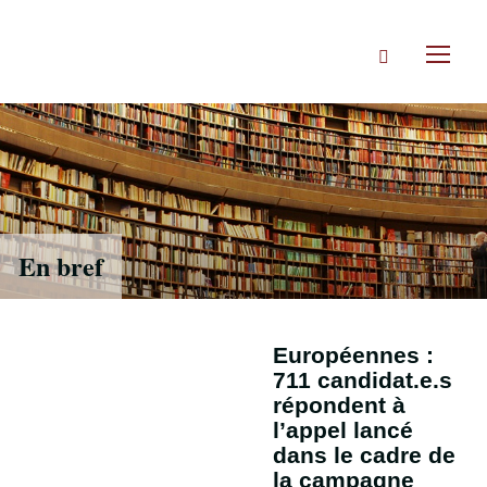
Accéder
directement
Rechercher
au
Toggl
contenu
naviga
En bref
Européennes :
711 candidat.e.s
répondent à
l’appel lancé
dans le cadre de
la campagne