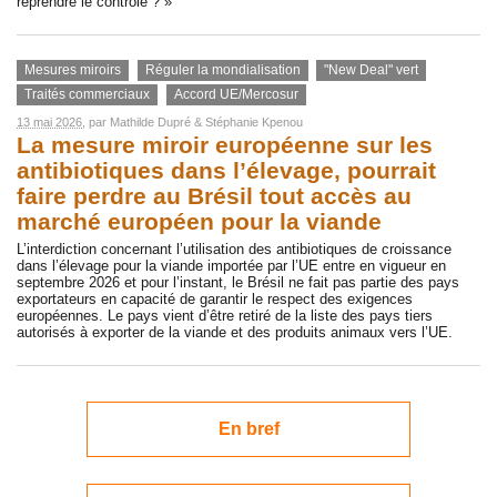
reprendre le contrôle ? »
Mesures miroirs
Réguler la mondialisation
"New Deal" vert
Traités commerciaux
Accord UE/Mercosur
13 mai 2026
, par
Mathilde Dupré
&
Stéphanie Kpenou
La mesure miroir européenne sur les
antibiotiques dans l’élevage, pourrait
faire perdre au Brésil tout accès au
marché européen pour la viande
L’interdiction concernant l’utilisation des antibiotiques de croissance
dans l’élevage pour la viande importée par l’UE entre en vigueur en
septembre 2026 et pour l’instant, le Brésil ne fait pas partie des pays
exportateurs en capacité de garantir le respect des exigences
européennes. Le pays vient d’être retiré de la liste des pays tiers
autorisés à exporter de la viande et des produits animaux vers l’UE.
En bref