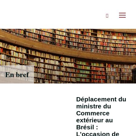
Accéder
directement
Rechercher
au
Toggl
contenu
naviga
En bref
Déplacement du
ministre du
Commerce
extérieur au
Brésil :
L’occasion de