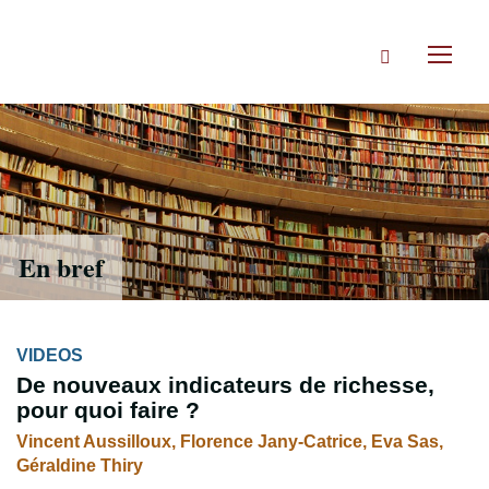
Accéder
directement
Rechercher
au
Toggl
contenu
naviga
En bref
VIDEOS
De nouveaux indicateurs de richesse,
pour quoi faire ?
Vincent Aussilloux, Florence Jany-Catrice, Eva Sas,
Géraldine Thiry