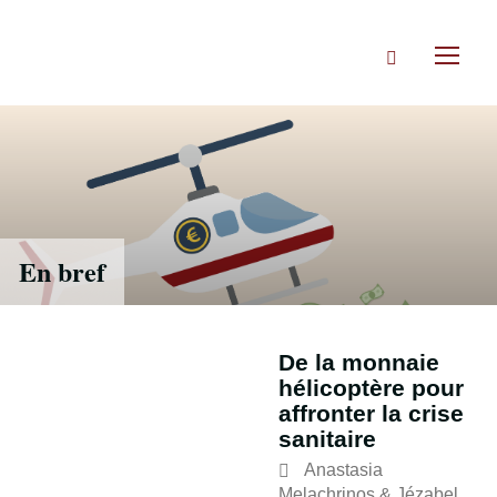
Accéder
directement
Rechercher
au
Toggl
contenu
naviga
En bref
De la monnaie
hélicoptère pour
affronter la crise
sanitaire
Anastasia
Melachrinos
&
Jézabel