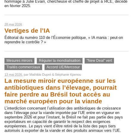
hommage à Julie Evain, chercheuse et cheffe de projet à I4CE, décédé
en février 2025.
28 mai 2026
Vertiges de l’IA
Éditorial du numéro 110 de l’Économie politique, « IA mania : peut-on
reprendre le contrôle ? »
Mesures miroirs
Réguler la mondialisation
"New Deal" vert
Traités commerciaux
Accord UE/Mercosur
13 mai 2026
, par
Mathilde Dupré
&
Stéphanie Kpenou
La mesure miroir européenne sur les
antibiotiques dans l’élevage, pourrait
faire perdre au Brésil tout accès au
marché européen pour la viande
L’interdiction concernant l’utilisation des antibiotiques de croissance
dans l’élevage pour la viande importée par l’UE entre en vigueur en
septembre 2026 et pour l’instant, le Brésil ne fait pas partie des pays
exportateurs en capacité de garantir le respect des exigences
européennes. Le pays vient d’être retiré de la liste des pays tiers
autorisés à exporter de la viande et des produits animaux vers l’UE.