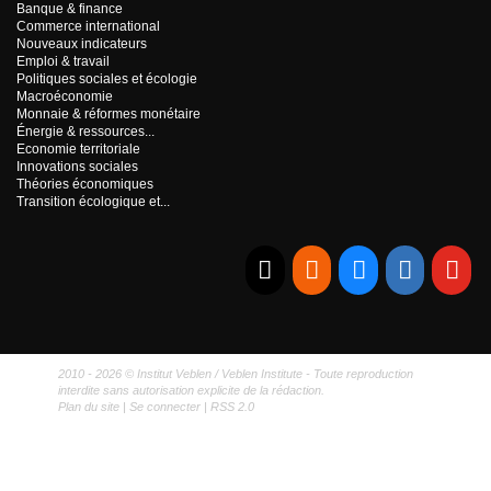
Banque & finance
Commerce international
Nouveaux indicateurs
Emploi & travail
Politiques sociales et écologie
Macroéconomie
Monnaie & réformes monétaire
Énergie & ressources...
Economie territoriale
Innovations sociales
Théories économiques
Transition écologique et...
E-mail
RSS
Bluesky
Linkedi
Yo
2010 - 2026 © Institut Veblen / Veblen Institute - Toute reproduction
interdite sans autorisation explicite de la rédaction.
Plan du site
|
Se connecter
|
RSS 2.0