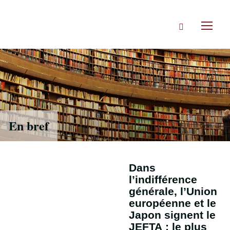
Accéder
directement
Rechercher
au
Toggl
contenu
naviga
En bref
Dans
l’indifférence
générale, l’Union
européenne et le
Japon signent le
JEFTA : le plus