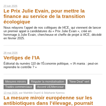
23 juin 2026
Le Prix Julie Evain, pour mettre la
finance au service de la transition
écologique
Nous relayons l’appel de nos collègues de I4CE, qui viennent de lancer
un premier appel à candidatures du « Prix Julie Evain », créé en
hommage à Julie Evain, chercheuse et cheffe de projet à I4CE, décédé
en février 2025.
28 mai 2026
Vertiges de l’IA
Éditorial du numéro 110 de l’Économie politique, « IA mania : peut-on
reprendre le contrôle ? »
Mesures miroirs
Réguler la mondialisation
"New Deal" vert
Traités commerciaux
Accord UE/Mercosur
13 mai 2026
, par
Mathilde Dupré
&
Stéphanie Kpenou
La mesure miroir européenne sur les
antibiotiques dans l’élevage, pourrait