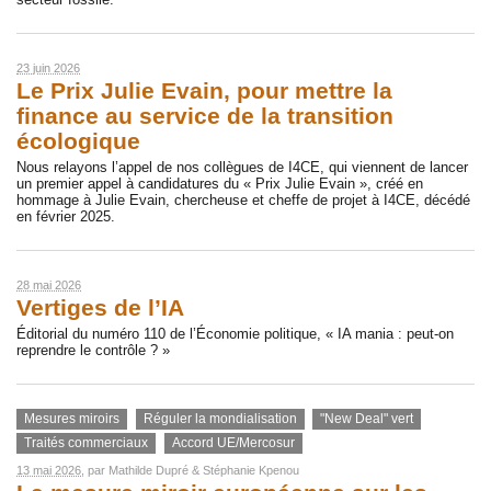
23 juin 2026
Le Prix Julie Evain, pour mettre la
finance au service de la transition
écologique
Nous relayons l’appel de nos collègues de I4CE, qui viennent de lancer
un premier appel à candidatures du « Prix Julie Evain », créé en
hommage à Julie Evain, chercheuse et cheffe de projet à I4CE, décédé
en février 2025.
28 mai 2026
Vertiges de l’IA
Éditorial du numéro 110 de l’Économie politique, « IA mania : peut-on
reprendre le contrôle ? »
Mesures miroirs
Réguler la mondialisation
"New Deal" vert
Traités commerciaux
Accord UE/Mercosur
13 mai 2026
, par
Mathilde Dupré
&
Stéphanie Kpenou