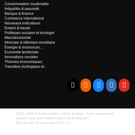
Consommation soutenable
Inégalités & pauvreté
Banque & finance
Commerce international
Nouveaux indicateurs
Emploi & travail
Politiques sociales et écologie
Macroéconomie
Monnaie & réformes monétaire
Énergie & ressources...
Economie territoriale
Innovations sociales
Théories économiques
Transition écologique et...
E-mail
RSS
Bluesky
Linkedi
Yo
2010 - 2026 © Institut Veblen / Veblen Institute - Toute reproduction
interdite sans autorisation explicite de la rédaction.
Plan du site
|
Se connecter
|
RSS 2.0