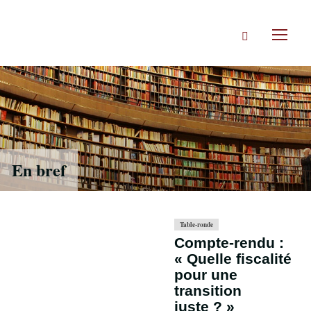
Accéder
directement
Rechercher
au
Toggl
contenu
naviga
En bref
Table-ronde
Compte-rendu :
« Quelle fiscalité
pour une
transition
juste ? »