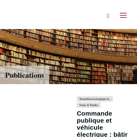
Accéder
directement
Rechercher
au
Toggl
contenu
naviga
Publications
Transition écologique et...
Notes & Etudes
Commande
publique et
véhicule
électrique : bâtir