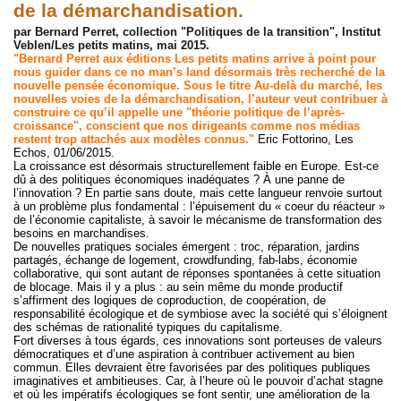
de la démarchandisation.
par Bernard Perret, collection "Politiques de la transition", Institut
Veblen/Les petits matins, mai 2015.
"Bernard Perret aux éditions Les petits matins arrive à point pour
nous guider dans ce no man’s land désormais très recherché de la
nouvelle pensée économique. Sous le titre Au-delà du marché, les
nouvelles voies de la démarchandisation, l’auteur veut contribuer à
construire ce qu’il appelle une "théorie politique de l’après-
croissance", conscient que nos dirigeants comme nos médias
restent trop attachés aux modèles connus."
Eric Fottorino, Les
Echos, 01/06/2015.
La croissance est désormais structurellement faible en Europe. Est-ce
dû à des politiques économiques inadéquates ? À une panne de
l’innovation ? En partie sans doute, mais cette langueur renvoie surtout
à un problème plus fondamental : l’épuisement du « coeur du réacteur »
de l’économie capitaliste, à savoir le mécanisme de transformation des
besoins en marchandises.
De nouvelles pratiques sociales émergent : troc, réparation, jardins
partagés, échange de logement, crowdfunding, fab-labs, économie
collaborative, qui sont autant de réponses spontanées à cette situation
de blocage. Mais il y a plus : au sein même du monde productif
s’affirment des logiques de coproduction, de coopération, de
responsabilité écologique et de symbiose avec la société qui s’éloignent
des schémas de rationalité typiques du capitalisme.
Fort diverses à tous égards, ces innovations sont porteuses de valeurs
démocratiques et d’une aspiration à contribuer activement au bien
commun. Elles devraient être favorisées par des politiques publiques
imaginatives et ambitieuses. Car, à l’heure où le pouvoir d’achat stagne
et où les impératifs écologiques se font sentir, une amélioration de la