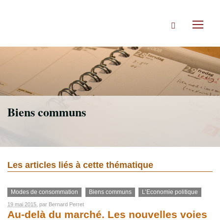
Accéder
directement
Rechercher
au
Toggl
contenu
naviga
Biens communs
Les articles liés à cette thématique
Modes de consommation
Biens communs
L’Economie politique
19 mai 2015
, par
Bernard Perret
Au-delà du marché. Les nouvelles voies