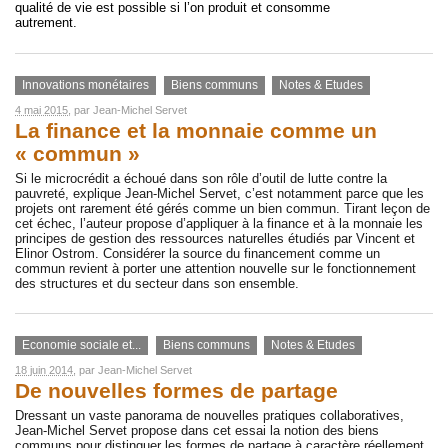
qualité de vie est possible si l’on produit et consomme
autrement.
Innovations monétaires
Biens communs
Notes & Etudes
4 mai 2015
, par
Jean-Michel Servet
La finance et la monnaie comme un
« commun »
Si le microcrédit a échoué dans son rôle d’outil de lutte contre la
pauvreté, explique Jean-Michel Servet, c’est notamment parce que les
projets ont rarement été gérés comme un bien commun. Tirant leçon de
cet échec, l’auteur propose d’appliquer à la finance et à la monnaie les
principes de gestion des ressources naturelles étudiés par Vincent et
Elinor Ostrom. Considérer la source du financement comme un
commun revient à porter une attention nouvelle sur le fonctionnement
des structures et du secteur dans son ensemble.
Economie sociale et...
Biens communs
Notes & Etudes
18 juin 2014
, par
Jean-Michel Servet
De nouvelles formes de partage
Dressant un vaste panorama de nouvelles pratiques collaboratives,
Jean-Michel Servet propose dans cet essai la notion des biens
communs pour distinguer les formes de partage à caractère réellement