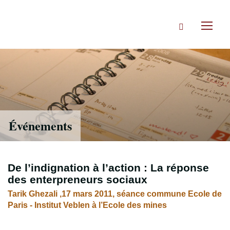
Accéder
directement
Rechercher
au
Toggl
contenu
naviga
Événements
De l’indignation à l’action : La réponse
des enterpreneurs sociaux
Tarik Ghezali ,17 mars 2011, séance commune Ecole de
Paris - Institut Veblen à l’Ecole des mines