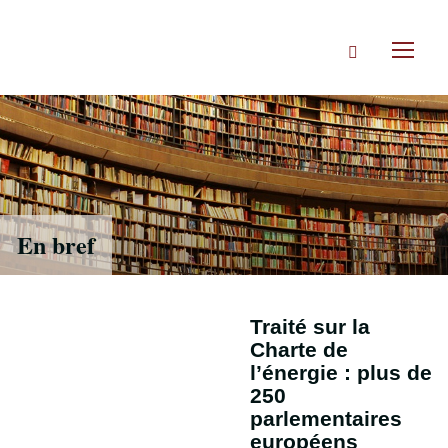
Accéder
directement
Rechercher
au
Toggl
contenu
naviga
En bref
Traité sur la
Charte de
l’énergie : plus de
250
parlementaires
européens