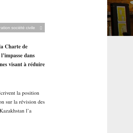
ration société civile
la Charte de
t l’impasse dans
nnes visant à réduire
rivent la position
on sur la révision des
 Kazakhstan l’a