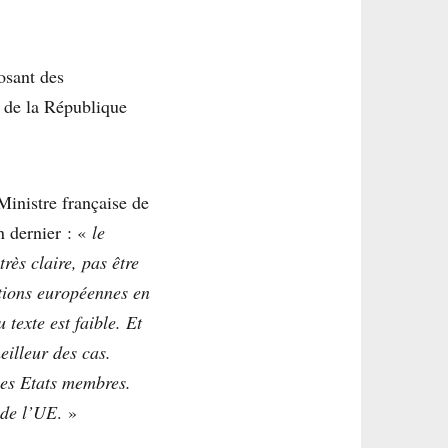
osant des
, de la République
Ministre française de
n dernier : «
le
rès claire, pas être
tions européennes en
texte est faible. Et
eilleur des cas.
ses Etats membres.
 de l’UE
. »