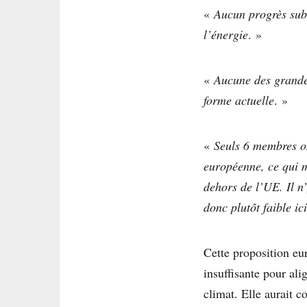
«
Aucun progrès subst
l’énergie
. »
«
Aucune des grandes
forme actuelle
. »
«
Seuls 6 membres on
européenne, ce qui m
dehors de l’UE. Il n
donc plutôt faible ici
Cette proposition eur
insuffisante pour ali
climat. Elle aurait c