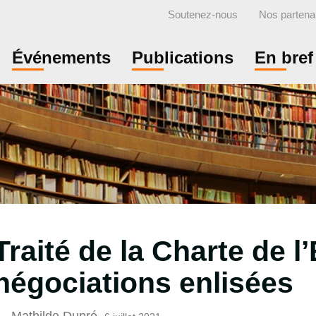
Soutenez-nous
Nos partena
Événements
Publications
En bref
Traité de la Charte de l’
négociations enlisées
Mathilde Dupré
,