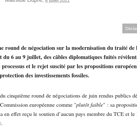
6 juillet 2021
Décla
e round de négociation sur la modernisation du traité de 
nt du 6 au 9 juillet, des câbles diplomatiques fuités révèlen
e processus et le rejet suscité par les propositions europée
rotection des investissements fossiles.
u cinquième round de négociations de juin rendus publics déc
la Commission européenne comme "
plutôt faible
" : sa propositi
n’a en effet reçu le soutien d’aucun pays membre du TCE et le
c.