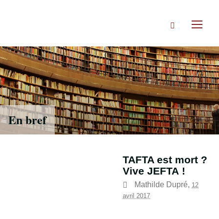
Accéder
directement
Rechercher
au
Toggl
contenu
naviga
En bref
TAFTA est mort ?
Vive JEFTA !
Mathilde Dupré
,
12
avril 2017