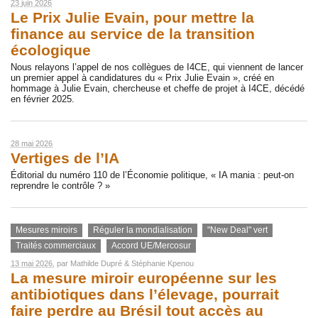
23 juin 2026
Le Prix Julie Evain, pour mettre la
finance au service de la transition
écologique
Nous relayons l’appel de nos collègues de I4CE, qui viennent de lancer
un premier appel à candidatures du « Prix Julie Evain », créé en
hommage à Julie Evain, chercheuse et cheffe de projet à I4CE, décédé
en février 2025.
28 mai 2026
Vertiges de l’IA
Éditorial du numéro 110 de l’Économie politique, « IA mania : peut-on
reprendre le contrôle ? »
Mesures miroirs
Réguler la mondialisation
"New Deal" vert
Traités commerciaux
Accord UE/Mercosur
13 mai 2026
, par
Mathilde Dupré
&
Stéphanie Kpenou
La mesure miroir européenne sur les
antibiotiques dans l’élevage, pourrait
faire perdre au Brésil tout accès au