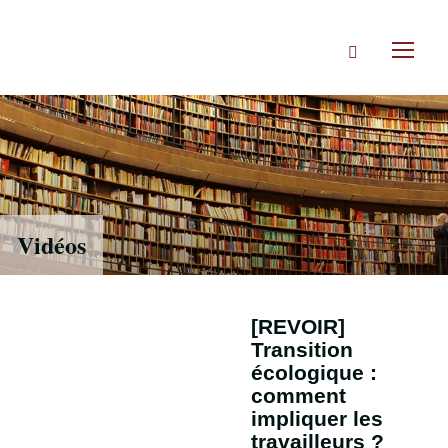
Accéder
directement
Rechercher
au
Toggl
contenu
naviga
Vidéos
[REVOIR]
Transition
écologique :
comment
impliquer les
travailleurs ?