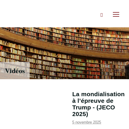
Accéder
directement
Rechercher
au
Toggl
contenu
naviga
Vidéos
La mondialisation
à l’épreuve de
Trump - (JECO
2025)
5 novembre 2025