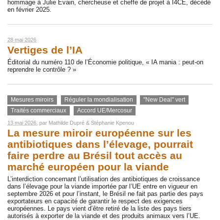
hommage à Julie Evain, chercheuse et cheffe de projet à I4CE, décédé
en février 2025.
28 mai 2026
Vertiges de l’IA
Éditorial du numéro 110 de l’Économie politique, « IA mania : peut-on
reprendre le contrôle ? »
Mesures miroirs
Réguler la mondialisation
"New Deal" vert
Traités commerciaux
Accord UE/Mercosur
13 mai 2026
, par
Mathilde Dupré
&
Stéphanie Kpenou
La mesure miroir européenne sur les
antibiotiques dans l’élevage, pourrait
faire perdre au Brésil tout accès au
marché européen pour la viande
L’interdiction concernant l’utilisation des antibiotiques de croissance
dans l’élevage pour la viande importée par l’UE entre en vigueur en
septembre 2026 et pour l’instant, le Brésil ne fait pas partie des pays
exportateurs en capacité de garantir le respect des exigences
européennes. Le pays vient d’être retiré de la liste des pays tiers
autorisés à exporter de la viande et des produits animaux vers l’UE.