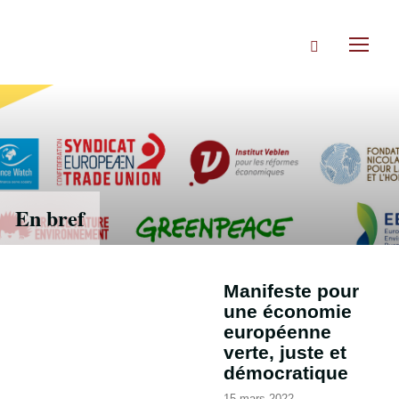
Accéder
directement
Rechercher
au
Toggl
contenu
naviga
En bref
Manifeste pour
une économie
européenne
verte, juste et
démocratique
15 mars 2022