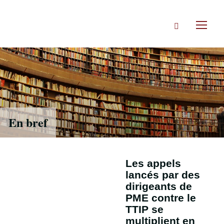
Accéder
directement
Rechercher
au
Toggl
contenu
naviga
En bref
Les appels
lancés par des
dirigeants de
PME contre le
TTIP se
multiplient en