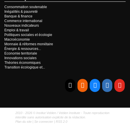
Consommation soutenable
Inégalités & pauvreté
Banque & finance
Commerce international
Nouveaux indicateurs
Emploi & travail
Politiques sociales et écologie
Macroéconomie
Monnaie & réformes monétaire
Énergie & ressources...
Economie territoriale
Innovations sociales
Théories économiques
Transition écologique et...
E-mail
RSS
Bluesky
Linkedi
Yo
2010 - 2026 © Institut Veblen / Veblen Institute - Toute reproduction
interdite sans autorisation explicite de la rédaction.
Plan du site
|
Se connecter
|
RSS 2.0