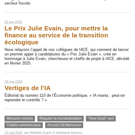
secteur fossile.
23 juin 2026
Le Prix Julie Evain, pour mettre la
finance au service de la transition
écologique
Nous relayons l’appel de nos collègues de I4CE, qui viennent de lancer
un premier appel à candidatures du « Prix Julie Evain », créé en
hommage à Julie Evain, chercheuse et cheffe de projet à I4CE, décédé
en février 2025.
28 mai 2026
Vertiges de l’IA
Éditorial du numéro 110 de l’Économie politique, « IA mania : peut-on
reprendre le contrôle ? »
Mesures miroirs
Réguler la mondialisation
"New Deal" vert
Traités commerciaux
Accord UE/Mercosur
13 mai 2026
, par
Mathilde Dupré
&
Stéphanie Kpenou