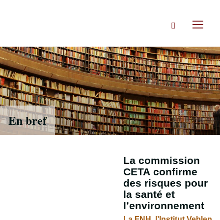
Accéder
directement
Rechercher
au
Toggl
contenu
naviga
En bref
La commission
CETA confirme
des risques pour
la santé et
l’environnement
La FNH, l’Institut Veblen