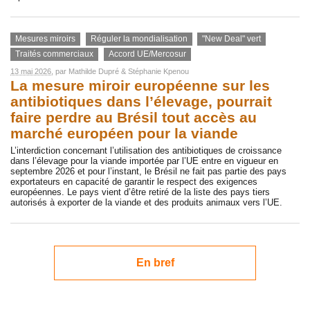
Mesures miroirs
Réguler la mondialisation
"New Deal" vert
Traités commerciaux
Accord UE/Mercosur
13 mai 2026
, par
Mathilde Dupré
&
Stéphanie Kpenou
La mesure miroir européenne sur les
antibiotiques dans l’élevage, pourrait
faire perdre au Brésil tout accès au
marché européen pour la viande
L’interdiction concernant l’utilisation des antibiotiques de croissance
dans l’élevage pour la viande importée par l’UE entre en vigueur en
septembre 2026 et pour l’instant, le Brésil ne fait pas partie des pays
exportateurs en capacité de garantir le respect des exigences
européennes. Le pays vient d’être retiré de la liste des pays tiers
autorisés à exporter de la viande et des produits animaux vers l’UE.
En bref