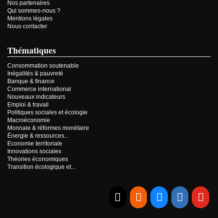
Nos partenaires
Qui sommes-nous ?
Mentions légales
Nous contacter
Thématiques
Consommation soutenable
Inégalités & pauvreté
Banque & finance
Commerce international
Nouveaux indicateurs
Emploi & travail
Politiques sociales et écologie
Macroéconomie
Monnaie & réformes monétaire
Énergie & ressources...
Economie territoriale
Innovations sociales
Théories économiques
Transition écologique et...
E-mail
RSS
Bluesky
Linkedi
Yo