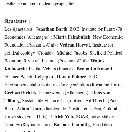
résilience au cœur de leurs propositions.
Signataires
:
Jonathan Barth
Les signataires :
, ZOE, Institute for Future-Fit
Miatta Fahnbulleh
Economies (Allemagne) ;
, New Economics
Vedran Horvat
Foundation (Royaume-Uni) ;
, Institute for
Michael Jacobs
political ecology (Croatie) ;
, Sheffield Political
Wojtek
Economy Research Institute (Royaume-Uni) ;
Kalinowski
Benoît Lallemand
, Institut Veblen (France) ;
,
Ronan Palmer
Finance Watch (Belgique) ;
, E3G
Environnementalisme de troisième génération (Royaume-Uni) ;
Gerhard Schick
Rens van
, Finanzwende (Allemagne) ;
Tilburg
, Sustainable Finance Lab, université d’Utrecht (Pays-
Adam Tooze
Bas) ;
, directeur de l’Institut européen, Columbia
Ulrich Volz
University (Etats-Unis) ;
, SOAS, université de
Barbara Unmüßig
Londres (Royaume-Uni) ;
, Fondation