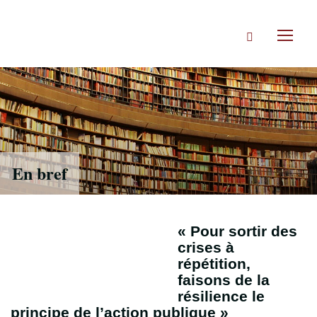
Accéder
directement
Rechercher
au
Toggl
contenu
naviga
En bref
« Pour sortir des
crises à
répétition,
faisons de la
résilience le
principe de l’action publique »