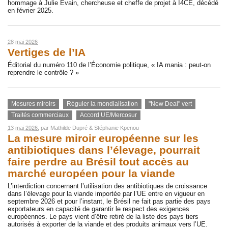
hommage à Julie Evain, chercheuse et cheffe de projet à I4CE, décédé
en février 2025.
28 mai 2026
Vertiges de l’IA
Éditorial du numéro 110 de l’Économie politique, « IA mania : peut-on
reprendre le contrôle ? »
Mesures miroirs
Réguler la mondialisation
"New Deal" vert
Traités commerciaux
Accord UE/Mercosur
13 mai 2026
, par
Mathilde Dupré
&
Stéphanie Kpenou
La mesure miroir européenne sur les
antibiotiques dans l’élevage, pourrait
faire perdre au Brésil tout accès au
marché européen pour la viande
L’interdiction concernant l’utilisation des antibiotiques de croissance
dans l’élevage pour la viande importée par l’UE entre en vigueur en
septembre 2026 et pour l’instant, le Brésil ne fait pas partie des pays
exportateurs en capacité de garantir le respect des exigences
européennes. Le pays vient d’être retiré de la liste des pays tiers
autorisés à exporter de la viande et des produits animaux vers l’UE.