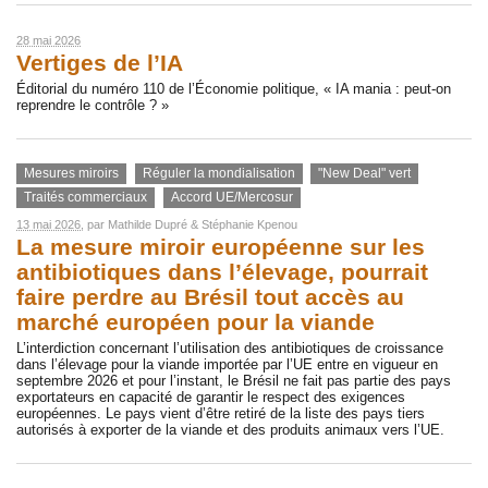
28 mai 2026
Vertiges de l’IA
Éditorial du numéro 110 de l’Économie politique, « IA mania : peut-on
reprendre le contrôle ? »
Mesures miroirs
Réguler la mondialisation
"New Deal" vert
Traités commerciaux
Accord UE/Mercosur
13 mai 2026
, par
Mathilde Dupré
&
Stéphanie Kpenou
La mesure miroir européenne sur les
antibiotiques dans l’élevage, pourrait
faire perdre au Brésil tout accès au
marché européen pour la viande
L’interdiction concernant l’utilisation des antibiotiques de croissance
dans l’élevage pour la viande importée par l’UE entre en vigueur en
septembre 2026 et pour l’instant, le Brésil ne fait pas partie des pays
exportateurs en capacité de garantir le respect des exigences
européennes. Le pays vient d’être retiré de la liste des pays tiers
autorisés à exporter de la viande et des produits animaux vers l’UE.