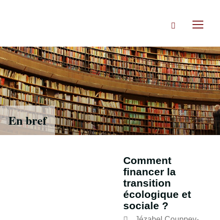
Accéder
directement
Rechercher
au
Toggl
contenu
naviga
En bref
Comment
financer la
transition
écologique et
sociale ?
Jézabel Couppey-