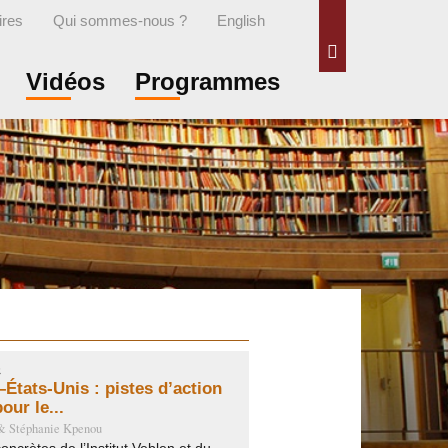
ires
Qui sommes-nous ?
English
Rechercher
Vidéos
Programmes
5
États-Unis : pistes d’action
our le...
&
Stéphanie Kpenou