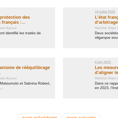
10 juillet 2025
protection des
L’état fran
français :...
d’arbitrage
anie Kpenou
Mathilde Dupré
t identifié les traités de
Deux sociétés
oligarque sous
4 juin 2025
anisme de rééquilibrage
Les mesure
.
d’aligner le
anie Kpenou
Mathilde Dupré
 Matsumoto et Sabrina Robert,
Dans ce rappo
..
en 2023, l’Insti
page précédente
page suivante