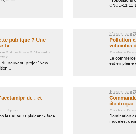
Propositions c
CNCD-11.11.11
24 septembre 2
ette publique ? Une
Pollution e
r la...
véhicules 
ran
&
Anne Faivre
&
Maximilien
Madeleine Péron
owski
Le commerce 
e du nouveau projet "New
est en pleine 
tion...
16 septembre 2
l’acétamipride : et
Commande p
électrique :
anie Kpenou
Madeleine Péron
on les auteurs plaident - face
Domination d
modèles, dési