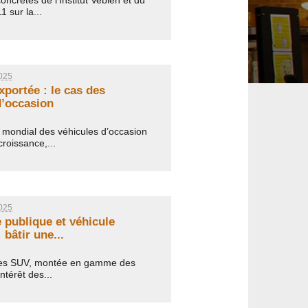
oncrètes de l’Institut Veblen et du
 sur la...
025
xportée : le cas des
d’occasion
mondial des véhicules d’occasion
croissance,...
025
ublique et véhicule
 bâtir une...
es SUV, montée en gamme des
ntérêt des...