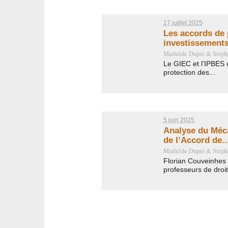
17 juillet 2025
Les accords de 
investissements 
Mathilde Dupré
&
Stéph
Le GIEC et l’IPBES on
protection des...
5 juin 2025
Analyse du Méc
de l’Accord de..
Mathilde Dupré
&
Stéph
Florian Couveinhes
professeurs de droit.