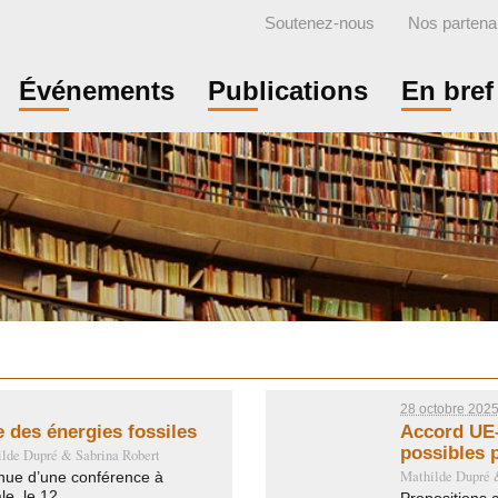
Soutenez-nous
Nos partena
Événements
Publications
En bref
28 octobre 202
e des énergies fossiles
Accord UE–
possibles p
lde Dupré
&
Sabrina Robert
Mathilde Dupré
enue d’une conférence à
e, le 12...