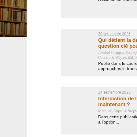
30 septembre 2025
Qui détient la d
question clé pou
Jézabel Couppey-Soubey
Coussin
&
Wojtek Kalin
Publié dans le cadr
approaches in transi
24 septembre 2025
Interdiction de 
maintenant ?
Mathilde Dupré
&
Stéph
Dans cette publicati
à l’option...