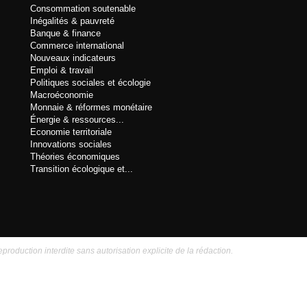
Consommation soutenable
Inégalités & pauvreté
Banque & finance
Commerce international
Nouveaux indicateurs
Emploi & travail
Politiques sociales et écologie
Macroéconomie
Monnaie & réformes monétaire
Énergie & ressources...
Economie territoriale
Innovations sociales
Théories économiques
Transition écologique et...
eproduction interdite sans autorisation explicite de la rédaction.