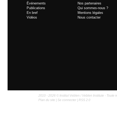
Événements
Nos partenaires
Publications
Qui sommes-nous ?
En bref
Mentions légales
Vidéos
Nous contacter
2010 - 2026 © Institut Veblen / Veblen Institute - Toute r
Plan du site
|
Se connecter
|
RSS 2.0