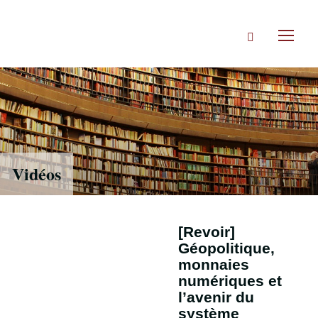
Accéder
directement
Rechercher
au
Toggl
contenu
naviga
Vidéos
[Revoir]
Géopolitique,
monnaies
numériques et
l’avenir du
système