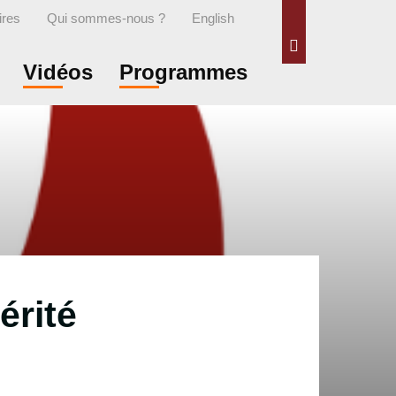
ires
Qui sommes-nous ?
English
Rechercher
Vidéos
Programmes
érité