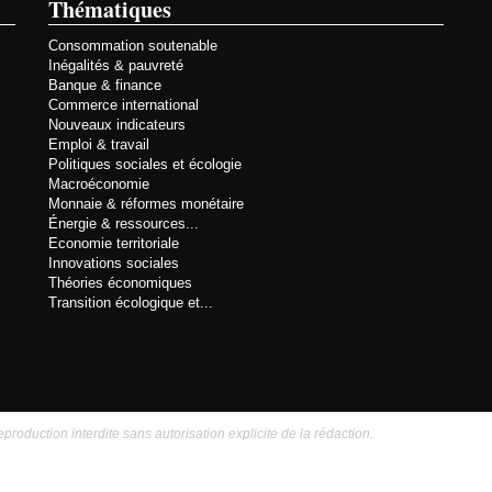
Thématiques
Consommation soutenable
Inégalités & pauvreté
Banque & finance
Commerce international
Nouveaux indicateurs
Emploi & travail
Politiques sociales et écologie
Macroéconomie
Monnaie & réformes monétaire
Énergie & ressources...
Economie territoriale
Innovations sociales
Théories économiques
Transition écologique et...
eproduction interdite sans autorisation explicite de la rédaction.