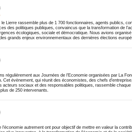
4
e
le Lierre rassemble plus de 1 700 fonctionnaires, agents publics, con
ices des politiques publiques, convaincus que la transformation de l’a
rgences écologiques, sociale et démocratique. Nous avions organisé 
t des grands enjeux environnementaux des dernières élections europ
4
ns régulièrement aux Journées de l’Economie organisées par La Fonda
. Cet évènement, qui réunit des économistes, des chefs d’entreprise,
es acteurs sociaux et des responsables politiques, rassemble chaque 
plus de 250 intervenants.
4
 l’économie autrement ont pour objectif de mettre en valeur la contrib