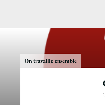
Accéder
directement
au
contenu
On travaille ensemble
2