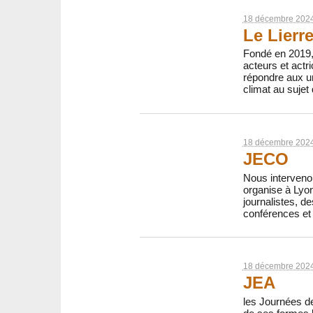
18 décembre 202
Le Lierr
Fondé en 2019, 
acteurs et actr
répondre aux u
climat au suje
18 décembre 202
JECO
Nous interveno
organise à Lyon
journalistes, d
conférences et 
18 décembre 202
JEA
les Journées de