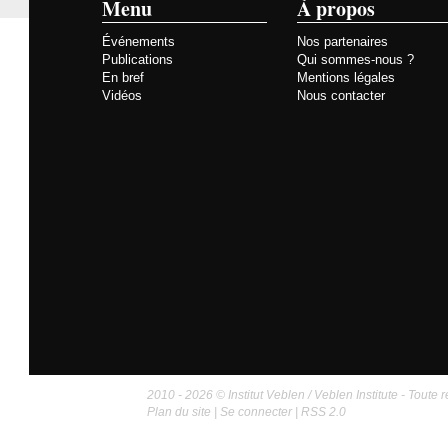
Menu
À propos
Événements
Nos partenaires
Publications
Qui sommes-nous ?
En bref
Mentions légales
Vidéos
Nous contacter
2010 - 2026 © Institut Veblen / Veblen Institute - Toute r
Plan du site
|
Se connecter
|
RSS 2.0