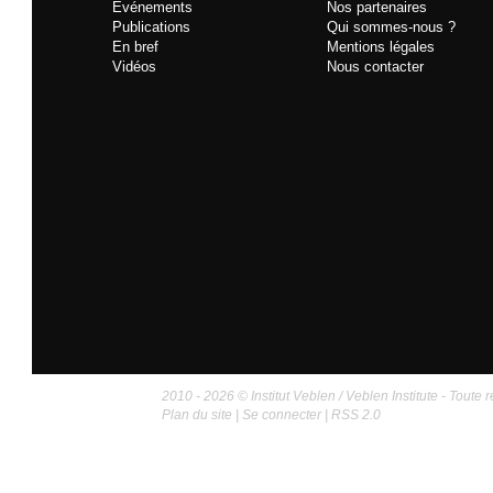
Événements
Nos partenaires
Publications
Qui sommes-nous ?
En bref
Mentions légales
Vidéos
Nous contacter
2010 - 2026 © Institut Veblen / Veblen Institute - Toute r
Plan du site
|
Se connecter
|
RSS 2.0