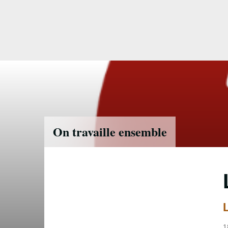
Accéder
directement
au
contenu
On travaille ensemble
1