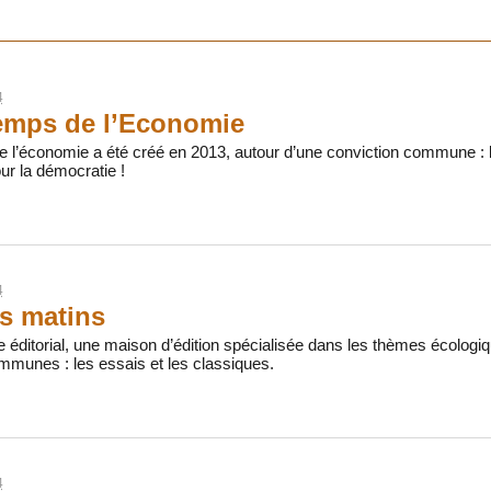
4
emps de l’Economie
e l’économie a été créé en 2013, autour d’une conviction commune 
r la démocratie !
4
ts matins
e éditorial, une maison d’édition spécialisée dans les thèmes écolo
mmunes : les essais et les classiques.
4