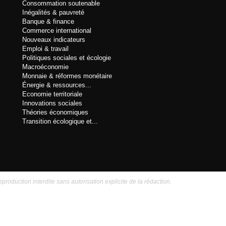
Consommation soutenable
Inégalités & pauvreté
Banque & finance
Commerce international
Nouveaux indicateurs
Emploi & travail
Politiques sociales et écologie
Macroéconomie
Monnaie & réformes monétaire
Énergie & ressources...
Economie territoriale
Innovations sociales
Théories économiques
Transition écologique et...
eproduction interdite sans autorisation explicite de la rédaction.