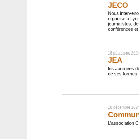
JECO
Nous interveno
organise à Lyon
journalistes, d
conférences et 
18 décembre 202
JEA
les Journées de
de ses formes l
18 décembre 202
Communi
L’association C