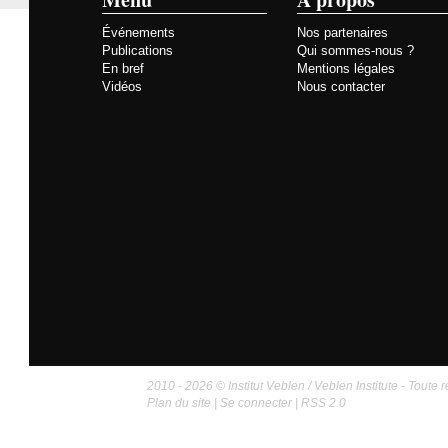
Événements
Nos partenaires
Publications
Qui sommes-nous ?
En bref
Mentions légales
Vidéos
Nous contacter
2010 - 2026 © Institut Veblen / Veblen Institute - Toute r
Plan du site
|
Se connecter
|
RSS 2.0