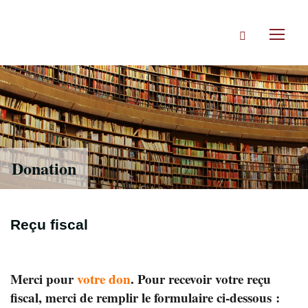
Accéder
directement
Rechercher
au
Toggl
contenu
naviga
Donation
Reçu fiscal
Merci pour
votre don
. Pour recevoir votre reçu
fiscal, merci de remplir le formulaire ci-dessous :