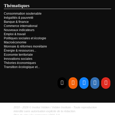
Thématiques
Consommation soutenable
Inégalités & pauvreté
Banque & finance
Commerce international
Nouveaux indicateurs
Emploi & travail
Politiques sociales et écologie
Macroéconomie
Monnaie & réformes monétaire
Énergie & ressources...
Economie territoriale
Innovations sociales
Théories économiques
Transition écologique et...
E-mail
RSS
Bluesky
Linkedi
Yo
2010 - 2026 © Institut Veblen / Veblen Institute - Toute reproduction
interdite sans autorisation explicite de la rédaction.
Plan du site
|
Se connecter
|
RSS 2.0