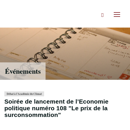
Accéder
directement
Rechercher
au
Toggl
contenu
naviga
Événements
Débat à l’Académie du Climat
Soirée de lancement de l’Economie
politique numéro 108 "Le prix de la
surconsommation"