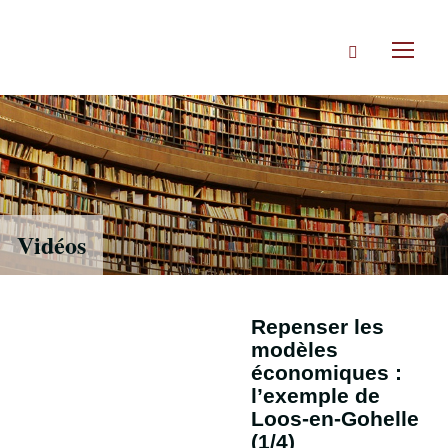
Accéder
directement
Rechercher
au
Toggl
contenu
naviga
Vidéos
Repenser les
modèles
économiques :
l’exemple de
Loos-en-Gohelle
(1/4)