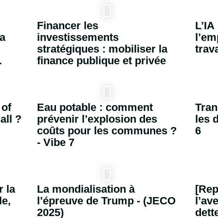
Financer les
L’IA
La
investissements
l’em
stratégiques : mobiliser la
trava
.
finance publique et privée
 of
Eau potable : comment
Tran
all ?
prévenir l’explosion des
les 
coûts pour les communes ?
6
- Vibe 7
r la
La mondialisation à
[Rep
le,
l’épreuve de Trump - (JECO
l’av
2025)
dett