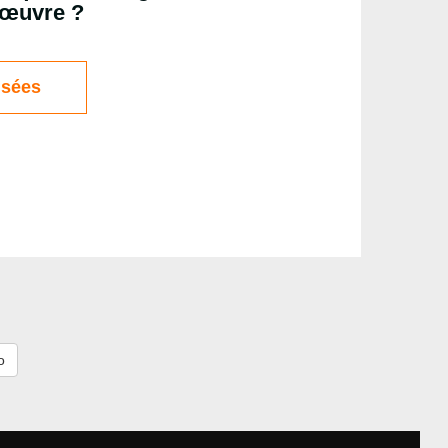
œuvre ?
isées