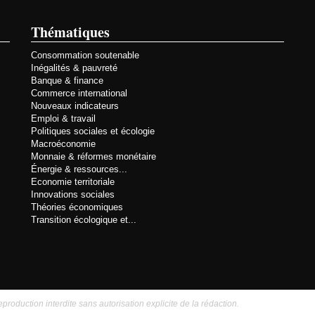
Thématiques
Consommation soutenable
Inégalités & pauvreté
Banque & finance
Commerce international
Nouveaux indicateurs
Emploi & travail
Politiques sociales et écologie
Macroéconomie
Monnaie & réformes monétaire
Énergie & ressources...
Economie territoriale
Innovations sociales
Théories économiques
Transition écologique et...
eproduction interdite sans autorisation explicite de la rédaction.