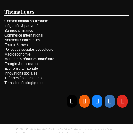
Thématiques
Consommation soutenable
Inégalités & pauvreté
Banque & finance
Commerce international
Nouveaux indicateurs
Emploi & travail
Politiques sociales et écologie
Macroéconomie
Monnaie & réformes monétaire
Énergie & ressources...
Economie territoriale
Innovations sociales
Théories économiques
Transition écologique et...
E-mail
RSS
Bluesky
Linkedi
Yo
2010 - 2026 © Institut Veblen / Veblen Institute - Toute reproduction