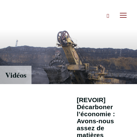
Accéder
directement
Rechercher
au
Toggl
contenu
naviga
Vidéos
[REVOIR]
Décarboner
l’économie :
Avons-nous
assez de
matières