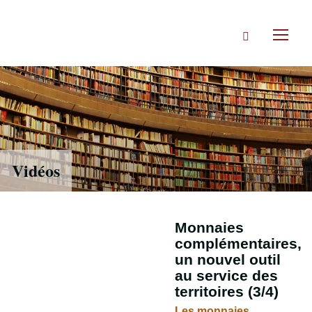
Accéder
directement
Rechercher
au
Toggl
contenu
naviga
Vidéos
Monnaies
complémentaires,
un nouvel outil
au service des
territoires (3/4)
Les monnaies