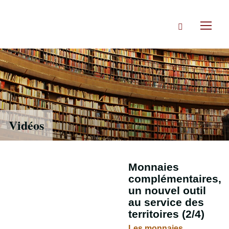
Accéder
directement
Rechercher
au
Toggl
contenu
naviga
Vidéos
Monnaies
complémentaires,
un nouvel outil
au service des
territoires (2/4)
Les monnaies