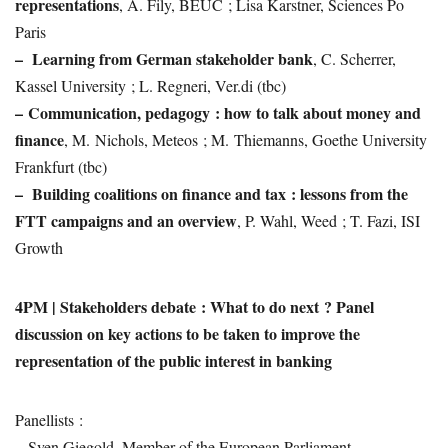
representations
, A. Fily, BEUC ; Lisa Karstner, Sciences Po
Paris
–
Learning from German stakeholder bank
, C. Scherrer,
Kassel University ; L. Regneri, Ver.di (tbc)
–
Communication, pedagogy : how to talk about money and
finance
, M. Nichols, Meteos ; M. Thiemanns, Goethe University
Frankfurt (tbc)
–
Building coalitions on finance and tax : lessons from the
FTT campaigns and an overview
, P. Wahl, Weed ; T. Fazi, ISI
Growth
4PM | Stakeholders debate : What to do next ? Panel
discussion on key actions to be taken to improve the
representation of the public interest in banking
Panellists :
–
Sven Giegold, Member of the European Parliament