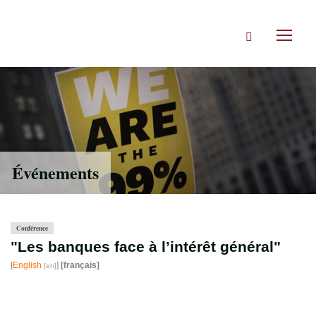
Accéder
directement
Rechercher
au
Toggl
contenu
naviga
Événements
Conférence
"Les banques face à l’intérêt général"
[
English
]
[français]