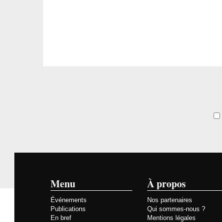
Menu
À propos
Événements
Nos partenaires
Publications
Qui sommes-nous ?
En bref
Mentions légales