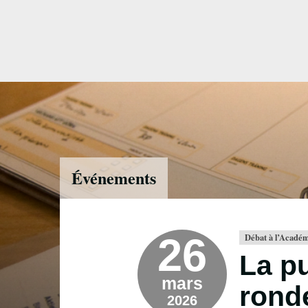
Accéder
directement
au
contenu
Événements
26
Débat à l’Académ
La pu
mars
rond
2026