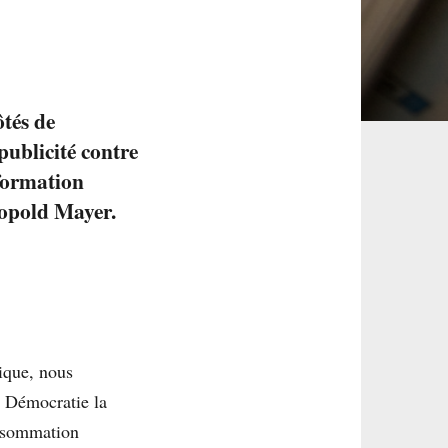
tés de
ublicité contre
formation
éopold Mayer.
tique, nous
 Démocratie la
onsommation