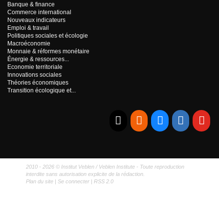
Banque & finance
Commerce international
Nouveaux indicateurs
Emploi & travail
Politiques sociales et écologie
Macroéconomie
Monnaie & réformes monétaire
Énergie & ressources...
Economie territoriale
Innovations sociales
Théories économiques
Transition écologique et...
E-mail
RSS
Bluesky
Linkedi
Yo
2010 - 2026 © Institut Veblen / Veblen Institute - Toute reproduction
interdite sans autorisation explicite de la rédaction.
Plan du site
|
Se connecter
|
RSS 2.0