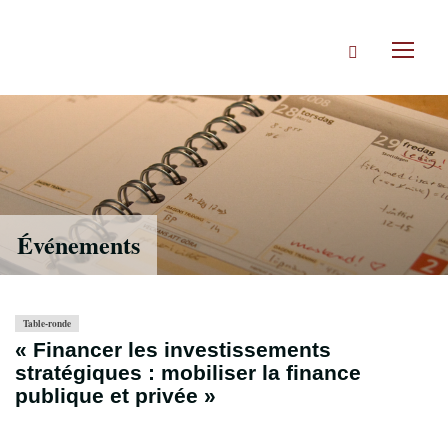
Accéder
directement
Rechercher
au
Toggl
contenu
naviga
Événements
Table-ronde
« Financer les investissements
stratégiques : mobiliser la finance
publique et privée »